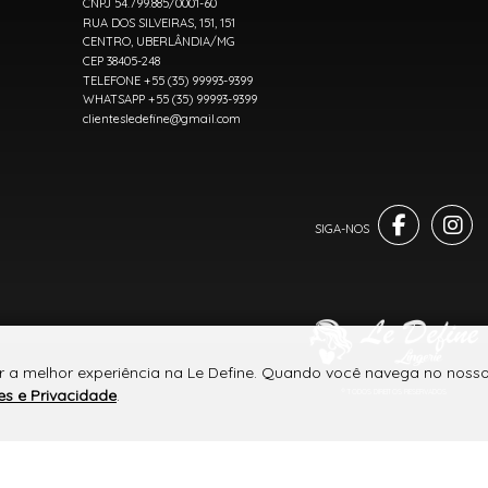
CNPJ 54.799.885/0001-60
RUA DOS SILVEIRAS, 151, 151
CENTRO, UBERLÂNDIA/MG
CEP 38405-248
TELEFONE +55 (35) 99993-9399
WHATSAPP +55 (35) 99993-9399
clientesledefine@gmail.com
r a melhor experiência na Le Define. Quando você navega no nosso 
es e Privacidade
.
® TODOS DIREITOS RESERVADOS