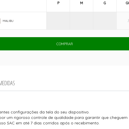
P
M
G
G
MALIBU
COMPRAR
 MEDIDAS
entes configurações da tela do seu dispositivo.
or um rigoroso controle de qualidade para garantir que cheguem 
so SAC em até 7 dias corridos após o recebimento.