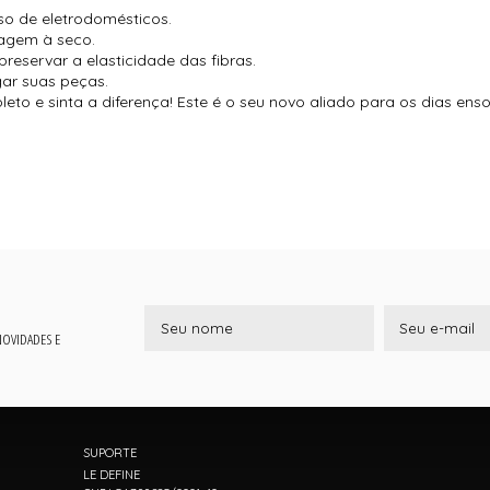
so de eletrodomésticos.
vagem à seco.
reservar a elasticidade das fibras.
gar suas peças.
to e sinta a diferença! Este é o seu novo aliado para os dias ens
 NOVIDADES E
SUPORTE
LE DEFINE