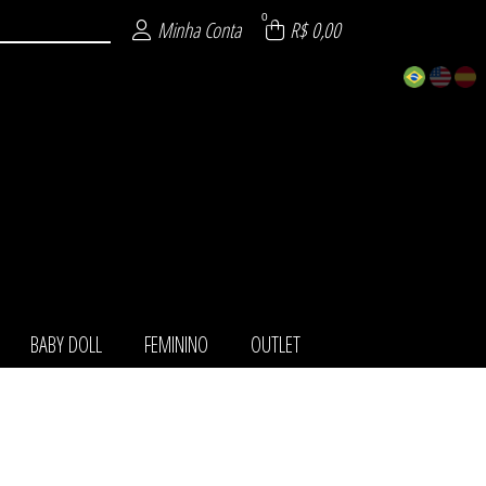
0
Minha Conta
R$ 0,00
BABY DOLL
FEMININO
OUTLET
TOS
IO
LL
NO
LA
ET
HA
O
T