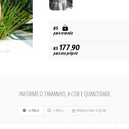
R$
para revenda
177,90
R$
para uso próprio
INFORME O TAMANHO, A COR E QUANTIDADE
+1 PEÇA
-1 PEÇA
PREENCHER A QTDE