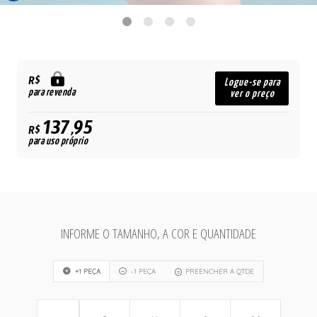
R$
Logue-se para
para revenda
ver o preço
137,95
R$
para uso próprio
INFORME O TAMANHO, A COR E QUANTIDADE
+1 PEÇA
-1 PEÇA
PREENCHER A QTDE