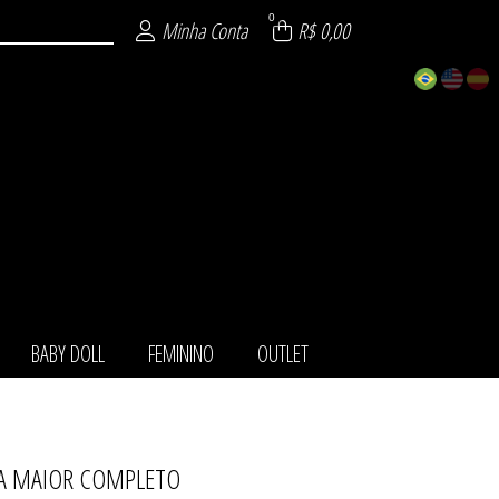
0
Minha Conta
R$ 0,00
BABY DOLL
FEMININO
OUTLET
LA MAIOR COMPLETO
TOS
IO
LL
NO
LA
ET
HA
O
T