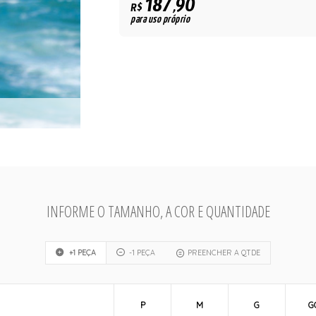
187,90
R$
para uso próprio
INFORME O TAMANHO, A COR E QUANTIDADE
+1 PEÇA
-1 PEÇA
PREENCHER A QTDE
P
M
G
G