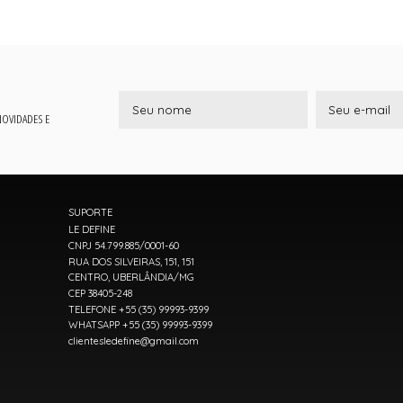
 NOVIDADES E
SUPORTE
LE DEFINE
CNPJ 54.799.885/0001-60
RUA DOS SILVEIRAS, 151, 151
CENTRO, UBERLÂNDIA/MG
CEP 38405-248
TELEFONE +55 (35) 99993-9399
WHATSAPP +55 (35) 99993-9399
clientesledefine@gmail.com