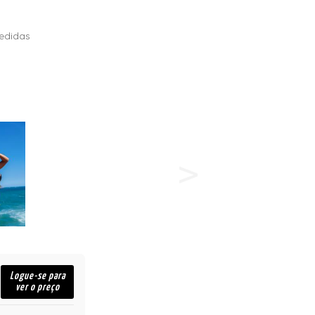
edidas
Logue-se para
ver o preço