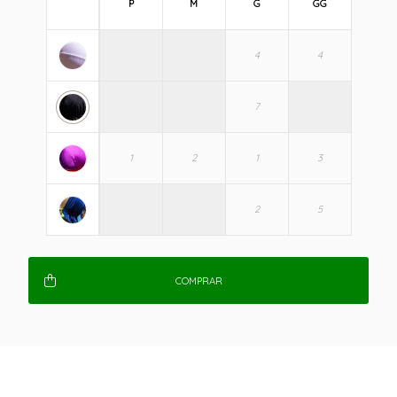
P
M
G
GG
COMPRAR