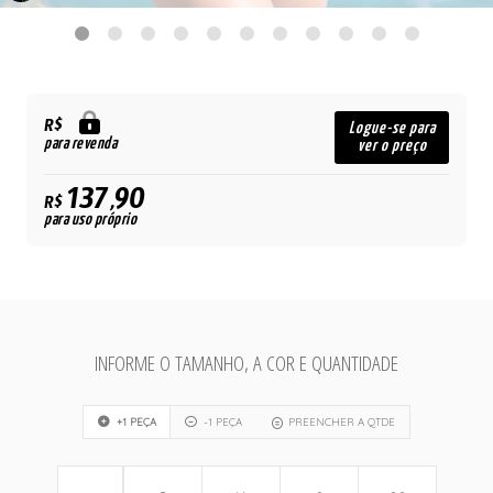
R$
Logue-se para
para revenda
ver o preço
137,90
R$
para uso próprio
INFORME O TAMANHO, A COR E QUANTIDADE
+1 PEÇA
-1 PEÇA
PREENCHER A QTDE