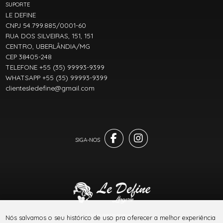
SUPORTE
LE DEFINE
CNPJ 54.799.885/0001-60
RUA DOS SILVEIRAS, 151, 151
CENTRO, UBERLÂNDIA/MG
CEP 38405-248
TELEFONE +55 (35) 99993-9399
WHATSAPP +55 (35) 99993-9399
clientesledefine@gmail.com
® TODOS DIREITOS RESERVADOS
Nós salvamos o seu histórico de uso pra oferecer a melhor experiência