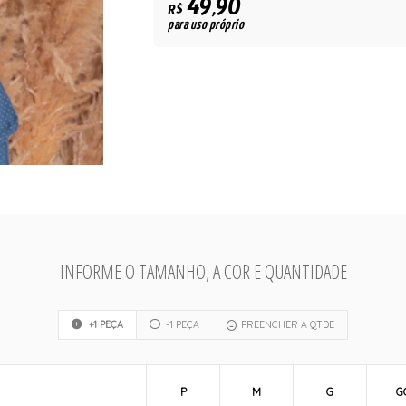
49,90
R$
para uso próprio
INFORME O TAMANHO, A COR E QUANTIDADE
+1 PEÇA
-1 PEÇA
PREENCHER A QTDE
P
M
G
G