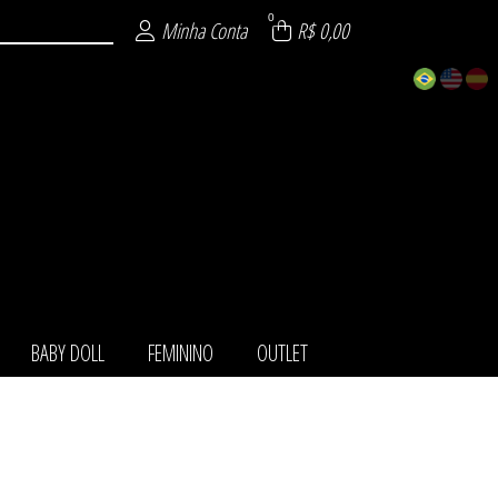
0
Minha Conta
R$ 0,00
BABY DOLL
FEMININO
OUTLET
TOS
IO
LL
NO
LA
ET
HA
O
T