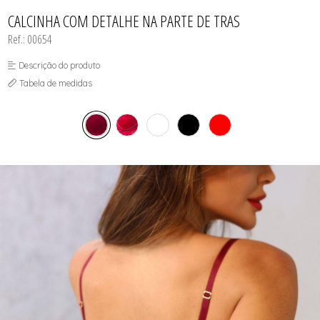
CALCINHAS
SUTIÃS
TODOS DE FEMININO
TODOS DE BABY DOLL
TODOS DE OUTLET
CAMISOLAS E ROBES
CALCINHA COM DETALHE NA PARTE DE TRAS
CONJUNTOS
Ref.: 00654
CORPETES, ESPARTILHOS E
CORSELETS
SUTIÃS
Descrição do produto
Tabela de medidas