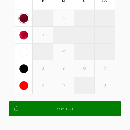
P
M
G
GG
COMPRAR