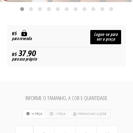
R$
Logue-se para
para revenda
ver o preço
37,90
R$
para uso próprio
INFORME O TAMANHO, A COR E QUANTIDADE
+1 PEÇA
-1 PEÇA
PREENCHER A QTDE