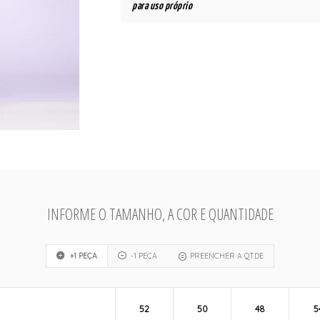
para uso próprio
INFORME O TAMANHO, A COR E QUANTIDADE
+1 PEÇA
-1 PEÇA
PREENCHER A QTDE
52
50
48
5