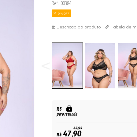
Ref.: 00384
ORSELETS
0 % OFF
Descrição do produto
Tabela de m
R$
para revenda
47,95
47,90
R$