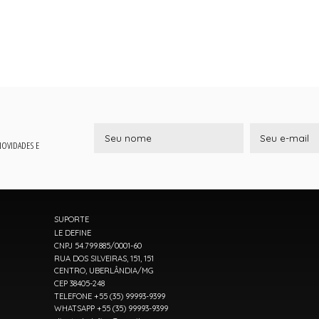
 NOVIDADES E
SUPORTE
LE DEFINE
CNPJ 54.799.885/0001-60
RUA DOS SILVEIRAS, 151, 151
CENTRO, UBERLÂNDIA/MG
CEP 38405-248
TELEFONE +55 (35) 99993-9399
WHATSAPP +55 (35) 99993-9399