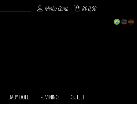
0
Minha Conta
R$ 0,00
BABY DOLL
FEMININO
OUTLET
TOS
IO
LL
NO
LA
ET
HA
O
T