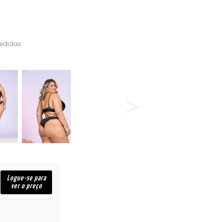
edidas
Logue-se para
ver o preço