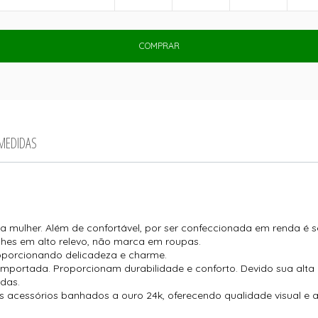
COMPRAR
 MEDIDAS
mulher. Além de confortável, por ser confeccionada em renda é sen
alhes em alto relevo, não marca em roupas.
roporcionando delicadeza e charme.
 importada. Proporcionam durabilidade e conforto. Devido sua alta
ndas.
 acessórios banhados a ouro 24k, oferecendo qualidade visual e anu