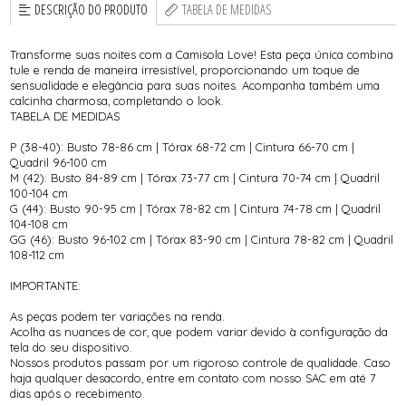
DESCRIÇÃO DO PRODUTO
TABELA DE MEDIDAS
Transforme suas noites com a Camisola Love! Esta peça única combina
tule e renda de maneira irresistível, proporcionando um toque de
sensualidade e elegância para suas noites. Acompanha também uma
calcinha charmosa, completando o look.
TABELA DE MEDIDAS
P (38-40): Busto 78-86 cm | Tórax 68-72 cm | Cintura 66-70 cm |
Quadril 96-100 cm
M (42): Busto 84-89 cm | Tórax 73-77 cm | Cintura 70-74 cm | Quadril
100-104 cm
G (44): Busto 90-95 cm | Tórax 78-82 cm | Cintura 74-78 cm | Quadril
104-108 cm
GG (46): Busto 96-102 cm | Tórax 83-90 cm | Cintura 78-82 cm | Quadril
108-112 cm
IMPORTANTE:
As peças podem ter variações na renda.
Acolha as nuances de cor, que podem variar devido à configuração da
tela do seu dispositivo.
Nossos produtos passam por um rigoroso controle de qualidade. Caso
haja qualquer desacordo, entre em contato com nosso SAC em até 7
dias após o recebimento.