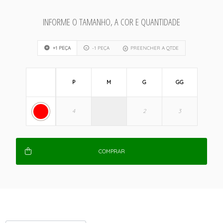
INFORME O TAMANHO, A COR E QUANTIDADE
+1 PEÇA
-1 PEÇA
PREENCHER A QTDE
P
M
G
GG
COMPRAR