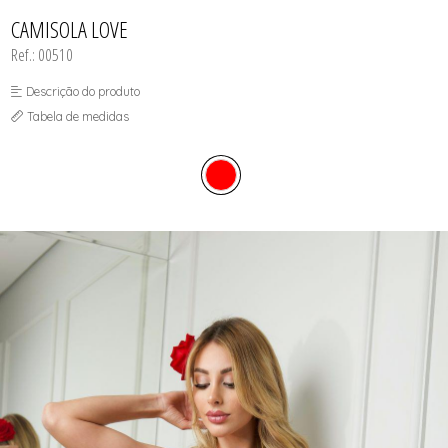
CALCINHAS
SUTIÃS
TODOS DE FEMININO
TODOS DE BABY DOLL
TODOS DE OUTLET
CAMISOLAS E ROBES
CAMISOLA LOVE
CONJUNTOS
Ref.: 00510
CORPETES, ESPARTILHOS E
CORSELETS
SUTIÃS
Descrição do produto
Tabela de medidas