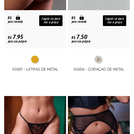
R$
R$
Logue-se para
Logue-se para
para revenda
para revenda
ver o preço
ver o preço
7,95
7,50
R$
R$
para uso próprio
para uso próprio
00651 - LETRAS DE METAL
00656 - CORAÇAO DE METAL