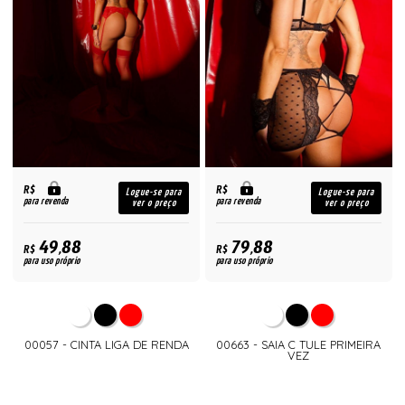
R$
R$
Logue-se para
Logue-se para
para revenda
para revenda
ver o preço
ver o preço
49,88
79,88
R$
R$
para uso próprio
para uso próprio
00057 - CINTA LIGA DE RENDA
00663 - SAIA C TULE PRIMEIRA
VEZ