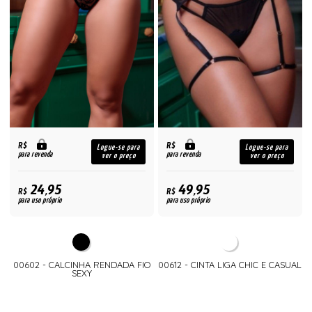
R$
R$
Logue-se para
Logue-se para
para revenda
para revenda
ver o preço
ver o preço
24,95
49,95
R$
R$
para uso próprio
para uso próprio
00602 - CALCINHA RENDADA FIO
00612 - CINTA LIGA CHIC E CASUAL
SEXY