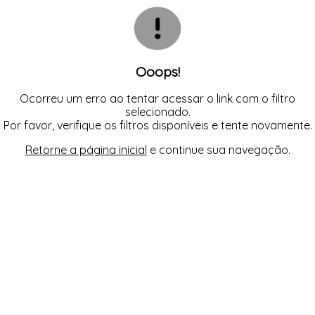
CALCINHAS
SUTIÃS
TODOS DE FEMININO
TODOS DE BABY DOLL
TODOS DE OUTLET
CAMISOLAS E ROBES
CONJUNTOS
CORPETES, ESPARTILHOS E
CORSELETS
SUTIÃS
Ooops!
Ocorreu um erro ao tentar acessar o link com o filtro
selecionado.
Por favor, verifique os filtros disponíveis e tente novamente.
Retorne a página inicial
e continue sua navegação.