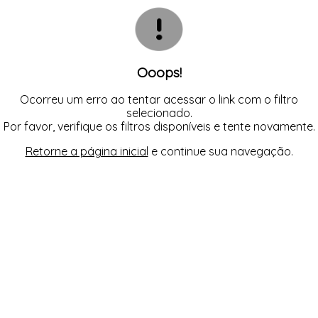
CALCINHAS
SUTIÃS
TODOS DE FEMININO
TODOS DE BABY DOLL
TODOS DE OUTLET
CAMISOLAS E ROBES
CONJUNTOS
CORPETES, ESPARTILHOS E
CORSELETS
SUTIÃS
Ooops!
Ocorreu um erro ao tentar acessar o link com o filtro
selecionado.
Por favor, verifique os filtros disponíveis e tente novamente.
Retorne a página inicial
e continue sua navegação.