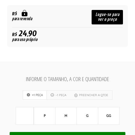
R$
Logue-se para
para revenda
ver o preço
24,90
R$
para uso próprio
INFORME O TAMANHO, A COR E QUANTIDADE
+1 PEÇA
-1 PEÇA
PREENCHER A QTDE
P
M
G
GG