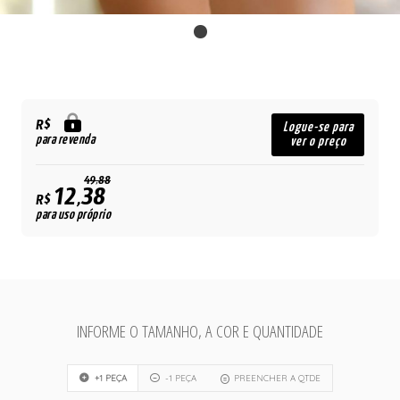
R$
Logue-se para
para revenda
ver o preço
49,88
12,38
R$
para uso próprio
INFORME O TAMANHO, A COR E QUANTIDADE
+1 PEÇA
-1 PEÇA
PREENCHER A QTDE