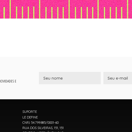
 NOVIDADES E
SUPORTE
LE DEFINE
CNPJ 54.799.885/0001-60
RUA DOS SILVEIRAS, 151, 151