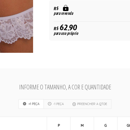
R$
para revenda
62,90
R$
para uso próprio
INFORME O TAMANHO, A COR E QUANTIDADE
+1 PEÇA
-1 PEÇA
PREENCHER A QTDE
P
M
G
G