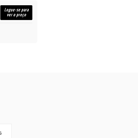
Logue-se para
ver o preço
G