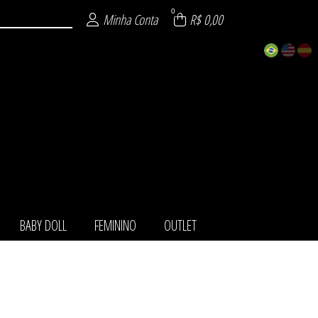
0
Minha Conta
R$ 0,00
BABY DOLL
FEMININO
OUTLET
TOS
IO
LL
NO
LA
ET
HA
O
T