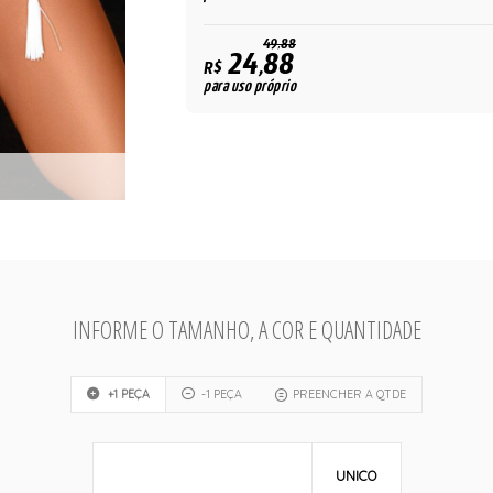
49,88
24,88
R$
para uso próprio
INFORME O TAMANHO, A COR E QUANTIDADE
+1 PEÇA
-1 PEÇA
PREENCHER A QTDE
UNICO