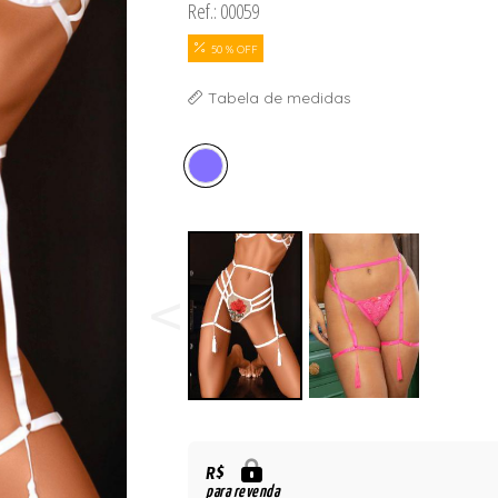
Ref.: 00059
ORSELETS
50 % OFF
Tabela de medidas
R$
para revenda