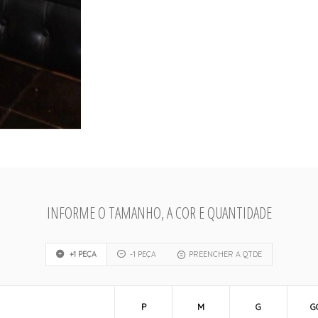
INFORME O TAMANHO, A COR E QUANTIDADE
+1 PEÇA
-1 PEÇA
PREENCHER A QTDE
P
M
G
G