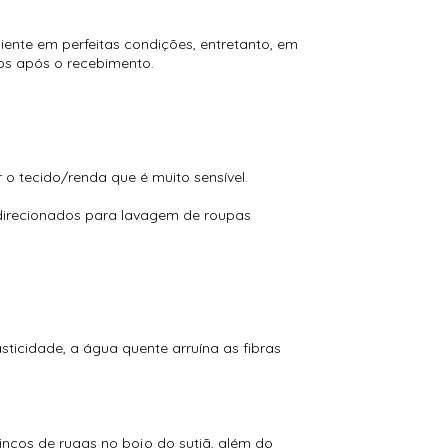
ente em perfeitas condições, entretanto, em
os após o recebimento.
 o tecido/renda que é muito sensível.
 direcionados para lavagem de roupas
ticidade, a água quente arruína as fibras
vincos de rugas no bojo do sutiã, além do