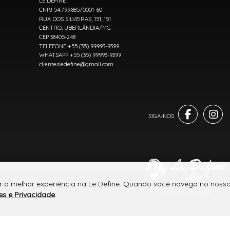
LE DEFINE
CNPJ 54.799.885/0001-60
RUA DOS SILVEIRAS, 151, 151
CENTRO, UBERLÂNDIA/MG
CEP 38405-248
TELEFONE +55 (35) 99993-9399
WHATSAPP +55 (35) 99993-9399
clientesledefine@gmail.com
r a melhor experiência na Le Define. Quando você navega no nosso 
es e Privacidade
.
® TODOS DIREITOS RESERVADOS