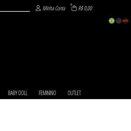
0
Minha Conta
R$ 0,00
BABY DOLL
FEMININO
OUTLET
TOS
IO
LL
NO
LA
ET
HA
O
T