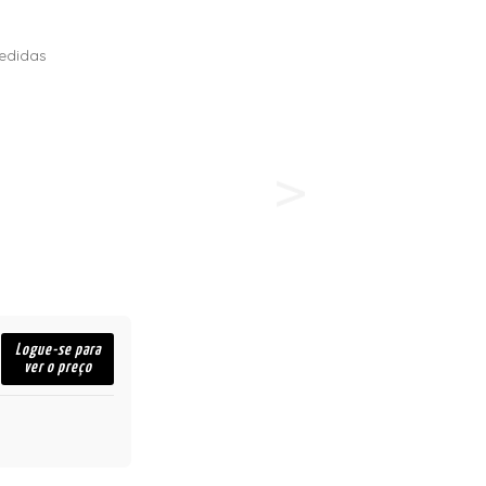
edidas
Logue-se para
ver o preço