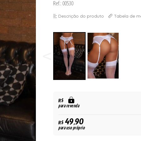
Ref.: 00530
ORSELETS
Descrição do produto
Tabela de m
R$
para revenda
49,90
R$
para uso próprio