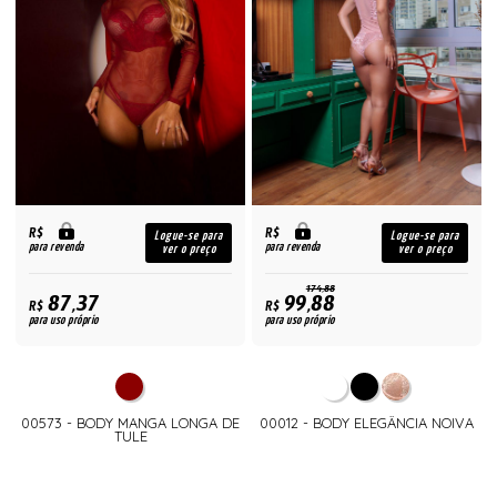
R$
R$
Logue-se para
Logue-se para
para revenda
para revenda
ver o preço
ver o preço
174,88
87,37
99,88
R$
R$
para uso próprio
para uso próprio
00573 - BODY MANGA LONGA DE
00012 - BODY ELEGÂNCIA NOIVA
TULE