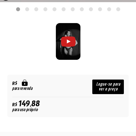
R$
Logue-se para
para revenda
ver o preço
149,88
R$
para uso próprio