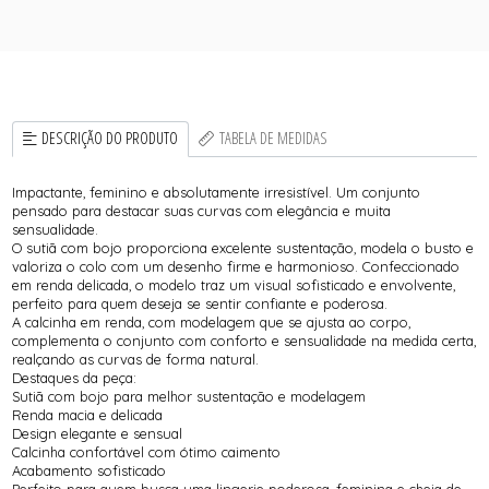
DESCRIÇÃO DO PRODUTO
TABELA DE MEDIDAS
Impactante, feminino e absolutamente irresistível. Um conjunto
pensado para destacar suas curvas com elegância e muita
sensualidade.
O sutiã com bojo proporciona excelente sustentação, modela o busto e
valoriza o colo com um desenho firme e harmonioso. Confeccionado
em renda delicada, o modelo traz um visual sofisticado e envolvente,
perfeito para quem deseja se sentir confiante e poderosa.
A calcinha em renda, com modelagem que se ajusta ao corpo,
complementa o conjunto com conforto e sensualidade na medida certa,
realçando as curvas de forma natural.
Destaques da peça:
Sutiã com bojo para melhor sustentação e modelagem
Renda macia e delicada
Design elegante e sensual
Calcinha confortável com ótimo caimento
Acabamento sofisticado
Perfeito para quem busca uma lingerie poderosa, feminina e cheia de