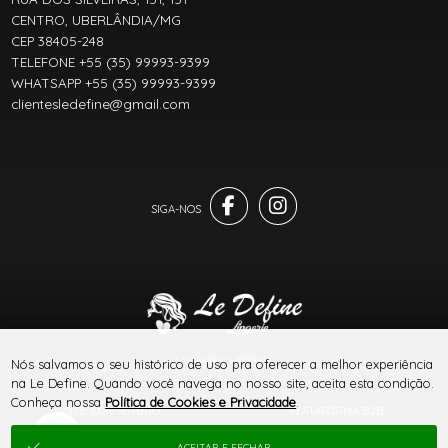
CENTRO, UBERLÂNDIA/MG
CEP 38405-248
TELEFONE +55 (35) 99993-9399
WHATSAPP +55 (35) 99993-9399
clientesledefine@gmail.com
® TODOS DIREITOS RESERVADOS
Nós salvamos o seu histórico de uso pra oferecer a melhor experiência
na Le Define. Quando você navega no nosso site, aceita esta condição.
Conheça nossa
Política de Cookies e Privacidade
.
SITE 100% SEGURO
PLATAFORMA B2B
ACEITAR E FECHAR