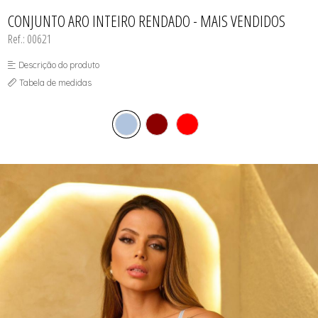
CALCINHAS
SUTIÃS
TODOS DE FEMININO
TODOS DE BABY DOLL
TODOS DE OUTLET
CAMISOLAS E ROBES
CONJUNTO ARO INTEIRO RENDADO - MAIS VENDIDOS
CONJUNTOS
Ref.: 00621
CORPETES, ESPARTILHOS E
CORSELETS
SUTIÃS
Descrição do produto
Tabela de medidas