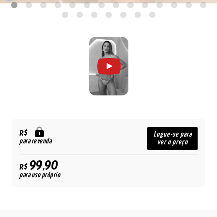
R$
Logue-se para
para revenda
ver o preço
99,90
R$
para uso próprio