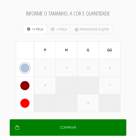
INFORME O TAMANHO, A COR E QUANTIDADE
+1 PEÇA
-1 PEÇA
PREENCHER A QTDE
P
M
G
GG
COMPRAR