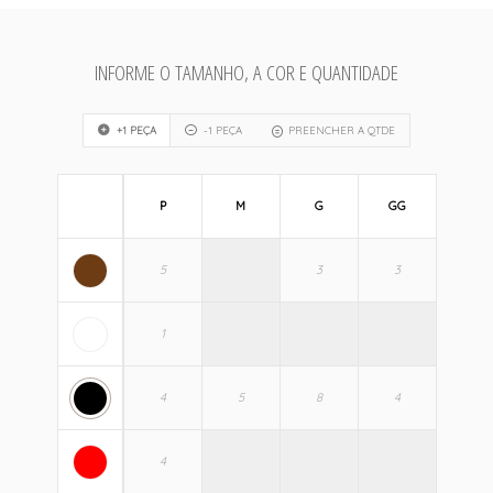
INFORME O TAMANHO, A COR E QUANTIDADE
+1 PEÇA
-1 PEÇA
PREENCHER A QTDE
P
M
G
GG