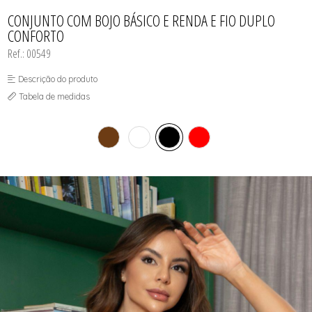
CALCINHAS
SUTIÃS
TODOS DE FEMININO
TODOS DE BABY DOLL
TODOS DE OUTLET
CAMISOLAS E ROBES
CONJUNTO COM BOJO BÁSICO E RENDA E FIO DUPLO
CONJUNTOS
CONFORTO
CORPETES, ESPARTILHOS E
CORSELETS
Ref.: 00549
SUTIÃS
Descrição do produto
Tabela de medidas