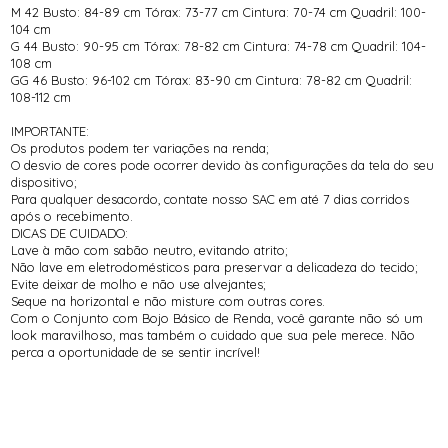
M 42 Busto: 84-89 cm Tórax: 73-77 cm Cintura: 70-74 cm Quadril: 100-
104 cm
G 44 Busto: 90-95 cm Tórax: 78-82 cm Cintura: 74-78 cm Quadril: 104-
108 cm
GG 46 Busto: 96-102 cm Tórax: 83-90 cm Cintura: 78-82 cm Quadril:
108-112 cm
IMPORTANTE:
Os produtos podem ter variações na renda;
O desvio de cores pode ocorrer devido às configurações da tela do seu
dispositivo;
Para qualquer desacordo, contate nosso SAC em até 7 dias corridos
após o recebimento.
DICAS DE CUIDADO:
Lave à mão com sabão neutro, evitando atrito;
Não lave em eletrodomésticos para preservar a delicadeza do tecido;
Evite deixar de molho e não use alvejantes;
Seque na horizontal e não misture com outras cores.
Com o Conjunto com Bojo Básico de Renda, você garante não só um
look maravilhoso, mas também o cuidado que sua pele merece. Não
perca a oportunidade de se sentir incrível!