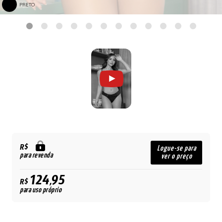
PRETO
R$
Logue-se para
para revenda
ver o preço
124,95
R$
para uso próprio