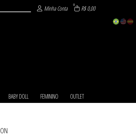
0
Minha Conta
R$ 0,00
BABY DOLL
FEMININO
OUTLET
ION
TOS
IO
LL
NO
LA
ET
HA
O
T