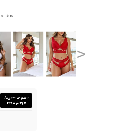
edidas
Logue-se para
ver o preço