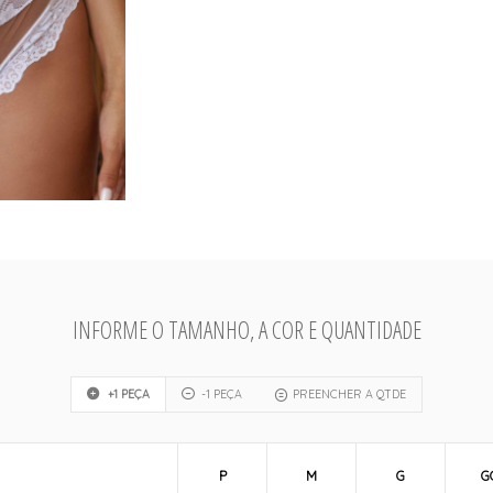
INFORME O TAMANHO, A COR E QUANTIDADE
+1 PEÇA
-1 PEÇA
PREENCHER A QTDE
P
M
G
G