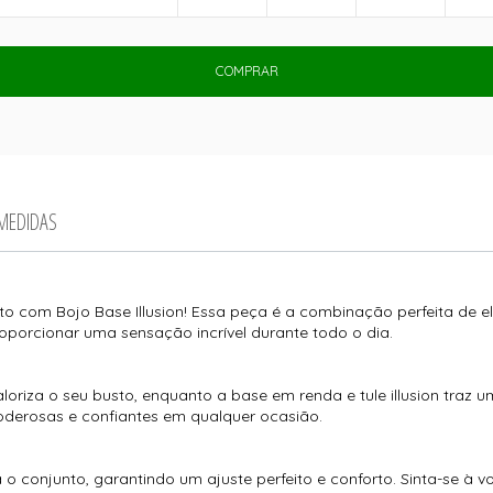
COMPRAR
 MEDIDAS
 com Bojo Base Illusion! Essa peça é a combinação perfeita de el
oporcionar uma sensação incrível durante todo o dia.
loriza o seu busto, enquanto a base em renda e tule illusion traz u
poderosas e confiantes em qualquer ocasião.
onjunto, garantindo um ajuste perfeito e conforto. Sinta-se à v