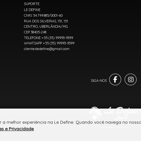
SUPORTE
LE DEFINE
CNPJ 54.799.885/0001-60
RUA DOS SILVEIRAS, 151, 151
CENTRO, UBERLÂNDIA/MG
CEP 38405-248
TELEFONE +55 (35) 99993-9399
WHATSAPP +55 (35) 99993-9399
clientesledefine@gmail.com
r a melhor experiência na Le Define. Quando você navega no nosso 
es e Privacidade
.
® TODOS DIREITOS RESERVADOS