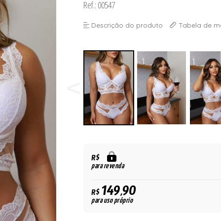
Ref.: 00547
ORSELETS
Descrição do produto
Tabela de m
R$
para revenda
149,90
R$
para uso próprio