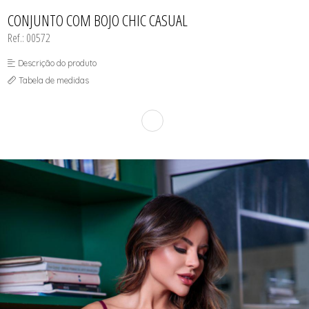
CALCINHAS
SUTIÃS
TODOS DE FEMININO
TODOS DE BABY DOLL
TODOS DE OUTLET
CAMISOLAS E ROBES
CONJUNTO COM BOJO CHIC CASUAL
CONJUNTOS
Ref.: 00572
CORPETES, ESPARTILHOS E
CORSELETS
SUTIÃS
Descrição do produto
Tabela de medidas