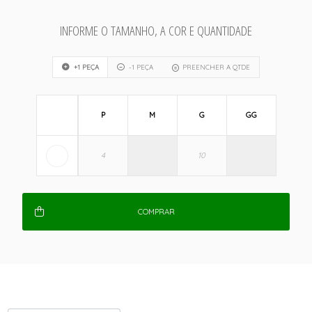
INFORME O TAMANHO, A COR E QUANTIDADE
+1 PEÇA
-1 PEÇA
PREENCHER A QTDE
P
M
G
GG
COMPRAR