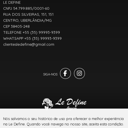
LE DEFINE
CNPJ 54.799.885/0001-60
RUA DOS SILVEIRAS, 151, 151
CENTRO, UBERLÂNDIA/MG
CEP 38405-248
TELEFONE +55 (35) 99993-9399
WHATSAPP +55 (35) 99993-9399
clientesledefine@gmail.com
® TODOS DIREITOS RESERVADOS
Nós salvamos o seu histórico de uso pra oferecer a melhor experiência
na Le Define. Quando você navega no nosso site, aceita esta condição.