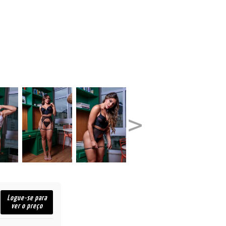
Logue-se para
ver o preço