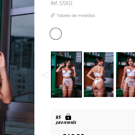
Ref.: 572612
ORSELETS
Tabela de medidas
R$
para revenda