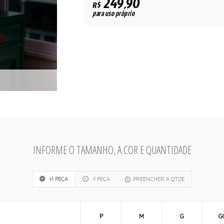
249,90
R$
para uso próprio
INFORME O TAMANHO, A COR E QUANTIDADE
+1 PEÇA
-1 PEÇA
PREENCHER A QTDE
P
M
G
G