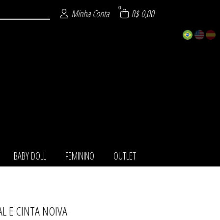
0
Minha Conta
R$ 0,00
BABY DOLL
FEMININO
OUTLET
L E CINTA NOIVA
TOS
IO
LL
NO
LA
ET
HA
O
T