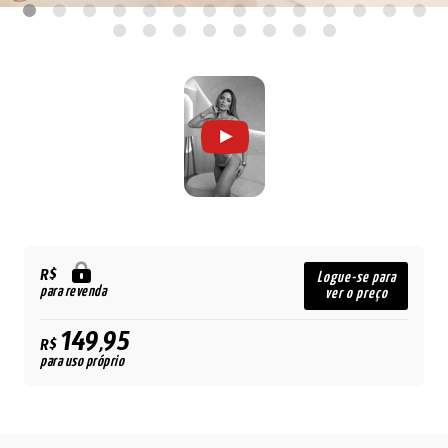
R$
Logue-se para
para revenda
ver o preço
149,95
R$
para uso próprio