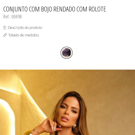
CALCINHAS
SUTIÃS
TODOS DE FEMININO
TODOS DE BABY DOLL
TODOS DE OUTLET
CAMISOLAS E ROBES
CONJUNTO COM BOJO RENDADO COM ROLOTE
CONJUNTOS
Ref.: 00498
CORPETES, ESPARTILHOS E
CORSELETS
SUTIÃS
Descrição do produto
Tabela de medidas