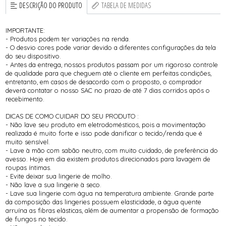
DESCRIÇÃO DO PRODUTO
TABELA DE MEDIDAS
IMPORTANTE:
- Produtos podem ter variações na renda.
- O desvio cores pode variar devido a diferentes configurações da tela
do seu dispositivo.
- Antes da entrega, nossos produtos passam por um rigoroso controle
de qualidade para que cheguem até o cliente em perfeitas condições,
entretanto, em casos de desacordo com o proposto, o comprador
deverá contatar o nosso SAC no prazo de até 7 dias corridos após o
recebimento.
DICAS DE COMO CUIDAR DO SEU PRODUTO :
- Não lave seu produto em eletrodomésticos, pois a movimentação
realizada é muito forte e isso pode danificar o tecido/renda que é
muito sensível.
- Lave à mão com sabão neutro, com muito cuidado, de preferência do
avesso. Hoje em dia existem produtos direcionados para lavagem de
roupas íntimas.
- Evite deixar sua lingerie de molho.
- Não lave a sua lingerie à seco.
- Lave sua lingerie com água na temperatura ambiente. Grande parte
da composição das lingeries possuem elasticidade, a água quente
arruína as fibras elásticas, além de aumentar a propensão de formação
de fungos no tecido.