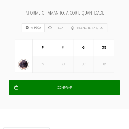
INFORME O TAMANHO, A COR E QUANTIDADE
+1 PEÇA
-1 PEÇA
PREENCHER A QTDE
P
M
G
GG
COMPRAR