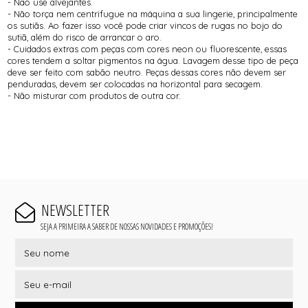
- Não use alvejantes.
- Não torça nem centrifugue na máquina a sua lingerie, principalmente
os sutiãs. Ao fazer isso você pode criar vincos de rugas no bojo do
sutiã, além do risco de arrancar o aro.
- Cuidados extras com peças com cores neon ou fluorescente, essas
cores tendem a soltar pigmentos na água. Lavagem desse tipo de peça
deve ser feito com sabão neutro. Peças dessas cores não devem ser
penduradas, devem ser colocadas na horizontal para secagem.
- Não misturar com produtos de outra cor.
NEWSLETTER
SEJA A PRIMEIRA A SABER DE NOSSAS NOVIDADES E PROMOÇÕES!