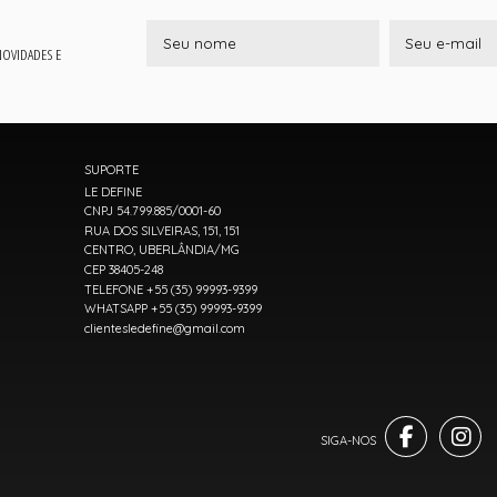
 NOVIDADES E
SUPORTE
LE DEFINE
CNPJ 54.799.885/0001-60
RUA DOS SILVEIRAS, 151, 151
CENTRO, UBERLÂNDIA/MG
CEP 38405-248
TELEFONE +55 (35) 99993-9399
WHATSAPP +55 (35) 99993-9399
clientesledefine@gmail.com