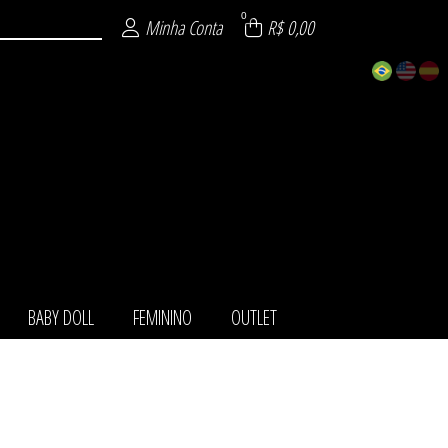
0
Minha Conta
R$ 0,00
BABY DOLL
FEMININO
OUTLET
TOS
IO
LL
NO
LA
ET
HA
O
T