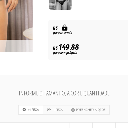
R$
para revenda
149,88
R$
para uso próprio
INFORME O TAMANHO, A COR E QUANTIDADE
+1 PEÇA
-1 PEÇA
PREENCHER A QTDE