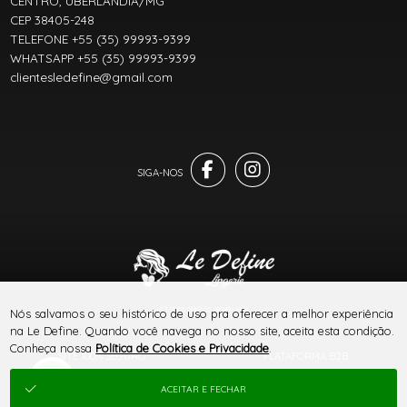
CENTRO, UBERLÂNDIA/MG
CEP 38405-248
TELEFONE +55 (35) 99993-9399
WHATSAPP +55 (35) 99993-9399
clientesledefine@gmail.com
® TODOS DIREITOS RESERVADOS
Nós salvamos o seu histórico de uso pra oferecer a melhor experiência
na Le Define. Quando você navega no nosso site, aceita esta condição.
Conheça nossa
Política de Cookies e Privacidade
.
SITE 100% SEGURO
PLATAFORMA B2B
ACEITAR E FECHAR