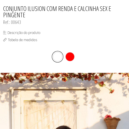
CALCINHAS
SUTIÃS
TODOS DE FEMININO
TODOS DE BABY DOLL
TODOS DE OUTLET
CAMISOLAS E ROBES
CONJUNTO ILUSION COM RENDA E CALCINHA SEX E
CONJUNTOS
PINGENTE
CORPETES, ESPARTILHOS E
CORSELETS
Ref.: 00643
SUTIÃS
Descrição do produto
Tabela de medidas