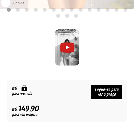
BRANCO
R$
Logue-se para
para revenda
ver o preço
149,90
R$
para uso próprio