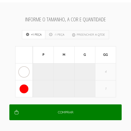
INFORME O TAMANHO, A COR E QUANTIDADE
+1 PEÇA
-1 PEÇA
PREENCHER A QTDE
P
M
G
GG
COMPRAR