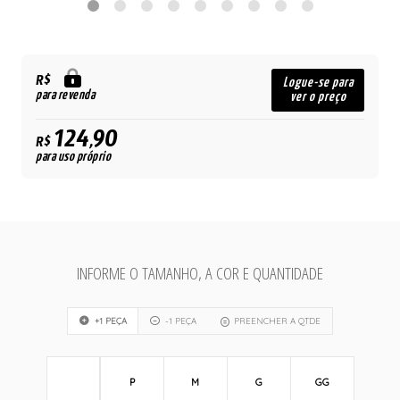
R$
Logue-se para
para revenda
ver o preço
124,90
R$
para uso próprio
INFORME O TAMANHO, A COR E QUANTIDADE
+1 PEÇA
-1 PEÇA
PREENCHER A QTDE
P
M
G
GG