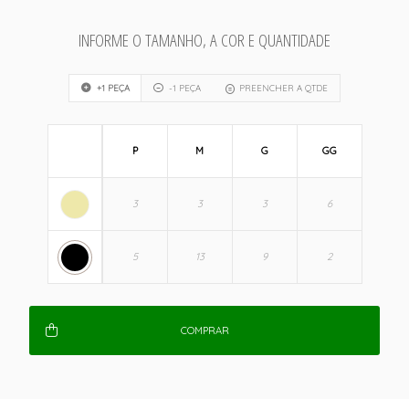
INFORME O TAMANHO, A COR E QUANTIDADE
+1 PEÇA
-1 PEÇA
PREENCHER A QTDE
P
M
G
GG
COMPRAR