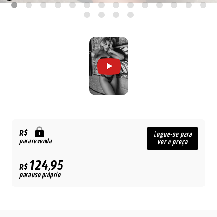
R$
Logue-se para
para revenda
ver o preço
124,95
R$
para uso próprio