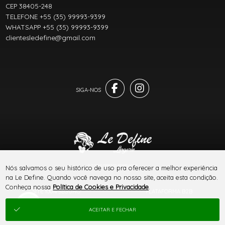
CEP 38405-248
TELEFONE +55 (35) 99993-9399
WHATSAPP +55 (35) 99993-9399
clientesledefine@gmail.com
® TODOS DIREITOS RESERVADOS
Nós salvamos o seu histórico de uso pra oferecer a melhor experiência
na Le Define. Quando você navega no nosso site, aceita esta condição.
Conheça nossa
Política de Cookies e Privacidade
.
SITE 100% SEGURO
PLATAFORMA B2B
ACEITAR E FECHAR