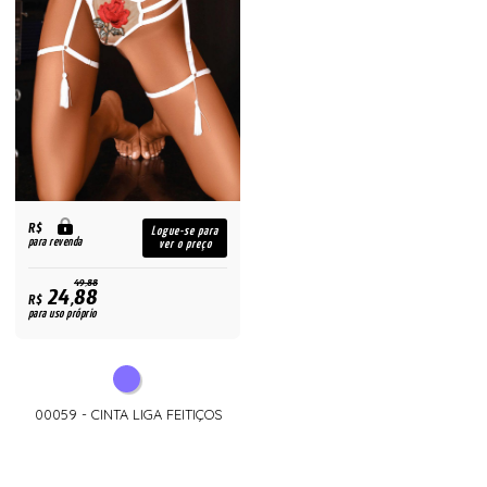
R$
Logue-se para
para revenda
ver o preço
49,88
24,88
R$
para uso próprio
00059 - CINTA LIGA FEITIÇOS