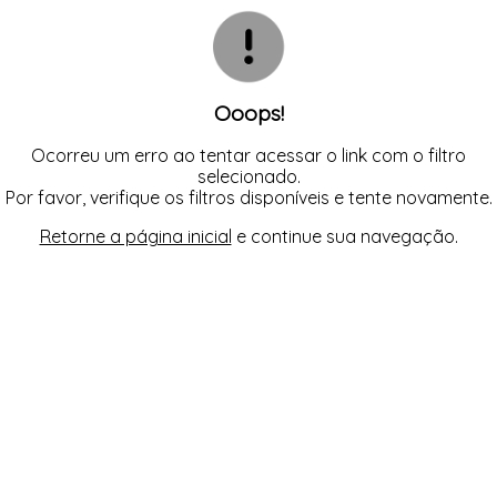
CALCINHAS
SUTIÃS
TODOS DE FEMININO
TODOS DE BABY DOLL
TODOS DE OUTLET
CAMISOLAS E ROBES
CONJUNTOS
CORPETES, ESPARTILHOS E
CORSELETS
SUTIÃS
Ooops!
Ocorreu um erro ao tentar acessar o link com o filtro
selecionado.
Por favor, verifique os filtros disponíveis e tente novamente.
Retorne a página inicial
e continue sua navegação.