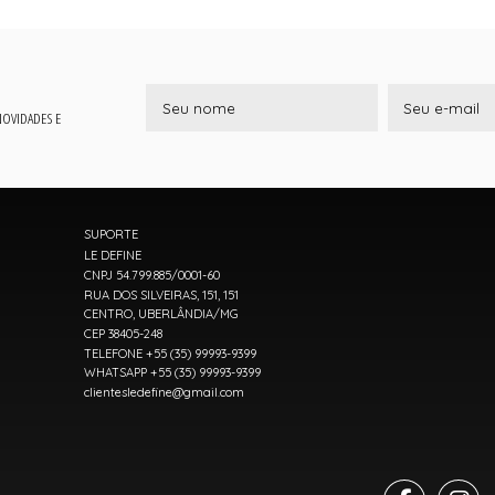
 NOVIDADES E
SUPORTE
LE DEFINE
CNPJ 54.799.885/0001-60
RUA DOS SILVEIRAS, 151, 151
CENTRO, UBERLÂNDIA/MG
CEP 38405-248
TELEFONE +55 (35) 99993-9399
WHATSAPP +55 (35) 99993-9399
clientesledefine@gmail.com