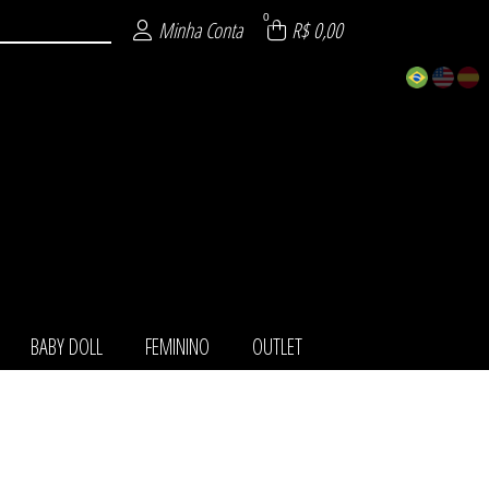
0
Minha Conta
R$ 0,00
BABY DOLL
FEMININO
OUTLET
TOS
IO
LL
NO
LA
ET
HA
O
T