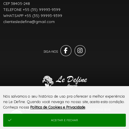
CEP 38405-248
TELEFONE +55 (35) 99993-9399
WHATSAPP +55 (35) 99993-9399
clientesledefine@gmail.com
® TODOS DIREITOS RESERVADOS
Nós salvamos o seu histórico de uso pra oferecer a melhor experiência
na Le Define. Quando você navega no nosso site, aceita esta condição.
Conheça nossa
Política de Cookies e Privacidade
.
SITE 100% SEGURO
PLATAFORMA B2B
ACEITAR E FECHAR