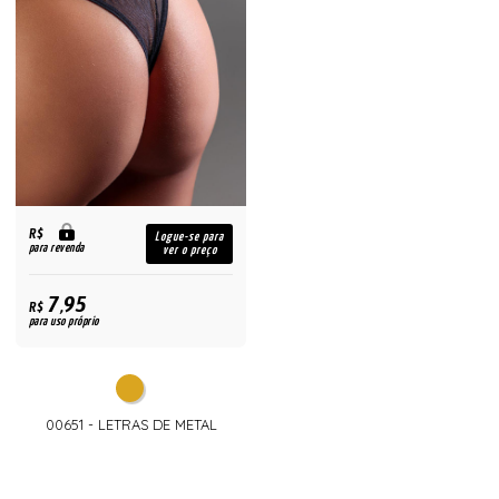
R$
Logue-se para
para revenda
ver o preço
7,95
R$
para uso próprio
00651 - LETRAS DE METAL