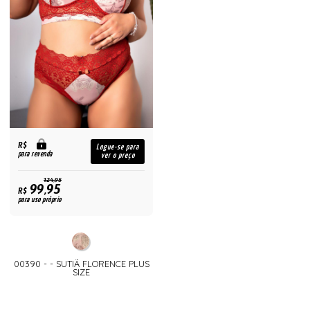
R$
Logue-se para
para revenda
ver o preço
124,95
99,95
R$
para uso próprio
00390 - - SUTIÃ FLORENCE PLUS
SIZE