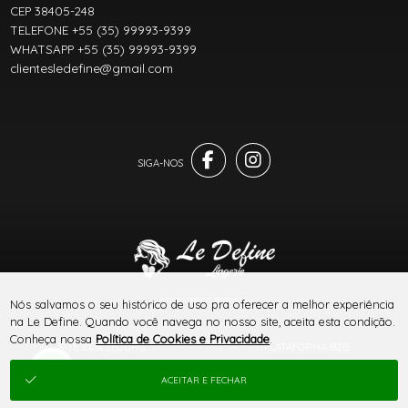
CEP 38405-248
TELEFONE +55 (35) 99993-9399
WHATSAPP +55 (35) 99993-9399
clientesledefine@gmail.com
® TODOS DIREITOS RESERVADOS
Nós salvamos o seu histórico de uso pra oferecer a melhor experiência
na Le Define. Quando você navega no nosso site, aceita esta condição.
Conheça nossa
Política de Cookies e Privacidade
.
SITE 100% SEGURO
PLATAFORMA B2B
ACEITAR E FECHAR