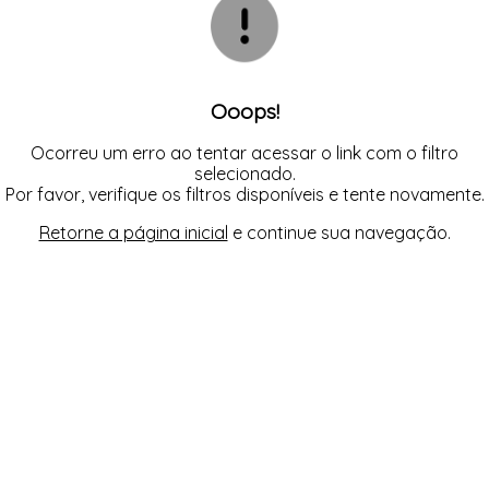
CALCINHAS
SUTIÃS
TODOS DE FEMININO
TODOS DE BABY DOLL
TODOS DE OUTLET
CAMISOLAS E ROBES
CONJUNTOS
CORPETES, ESPARTILHOS E
CORSELETS
SUTIÃS
Ooops!
Ocorreu um erro ao tentar acessar o link com o filtro
selecionado.
Por favor, verifique os filtros disponíveis e tente novamente.
Retorne a página inicial
e continue sua navegação.