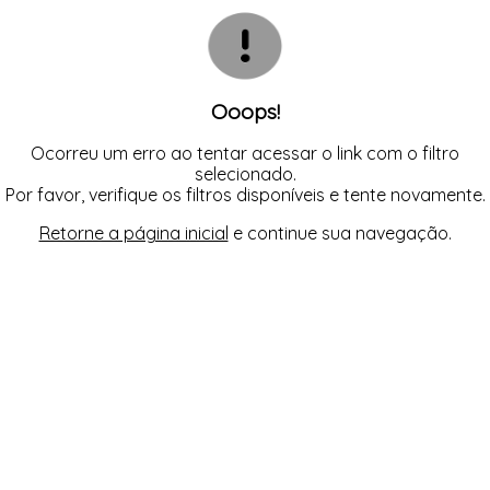
CALCINHAS
SUTIÃS
TODOS DE FEMININO
TODOS DE BABY DOLL
TODOS DE OUTLET
CAMISOLAS E ROBES
CONJUNTOS
CORPETES, ESPARTILHOS E
CORSELETS
SUTIÃS
Ooops!
Ocorreu um erro ao tentar acessar o link com o filtro
selecionado.
Por favor, verifique os filtros disponíveis e tente novamente.
Retorne a página inicial
e continue sua navegação.