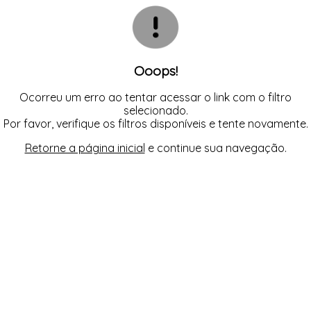
CALCINHAS
SUTIÃS
TODOS DE FEMININO
TODOS DE BABY DOLL
TODOS DE OUTLET
CAMISOLAS E ROBES
CONJUNTOS
CORPETES, ESPARTILHOS E
CORSELETS
SUTIÃS
Ooops!
Ocorreu um erro ao tentar acessar o link com o filtro
selecionado.
Por favor, verifique os filtros disponíveis e tente novamente.
Retorne a página inicial
e continue sua navegação.