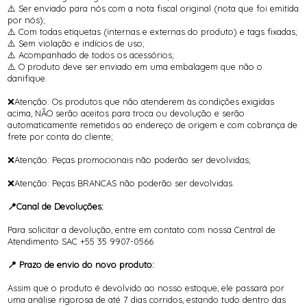
⚠️ Ser enviado para nós com a nota fiscal original (nota que foi emitida
por nós);
⚠️ Com todas etiquetas (internas e externas do produto) e tags fixadas;
⚠️ Sem violação e indícios de uso;
⚠️ Acompanhado de todos os acessórios;
⚠️ O produto deve ser enviado em uma embalagem que não o
danifique.
❌Atenção: Os produtos que não atenderem às condições exigidas
acima, NÃO serão aceitos para troca ou devolução e serão
automaticamente remetidos ao endereço de origem e com cobrança de
frete por conta do cliente;
❌Atenção: Peças promocionais não poderão ser devolvidas;
❌Atenção: Peças BRANCAS não poderão ser devolvidas.
📍Canal de Devoluções:
Para solicitar a devolução, entre em contato com nossa Central de
Atendimento SAC +55 35 9907-0566
📍 Prazo de envio do novo produto:
Assim que o produto é devolvido ao nosso estoque, ele passará por
uma análise rigorosa de até 7 dias corridos, estando tudo dentro das