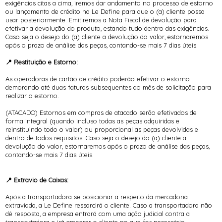
exigências citas a cima, iremos dar andamento no processo de estorno
ou lançamento de crédito na Le Define para que o (a) cliente possa
usar posteriormente. Emitiremos a Nota Fiscal de devolução para
efetivar a devolução do produto, estando tudo dentro das exigências.
Caso seja o desejo do (a) cliente a devolução do valor, estornaremos
após o prazo de análise das peças, contando-se mais 7 dias úteis.
📍 Restituição e Estorno:
As operadoras de cartão de crédito poderão efetivar o estorno
demorando até duas faturas subsequentes ao mês de solicitação para
realizar o estorno.
(ATACADO) Estornos em compras de atacado serão efetivados de
forma integral (quando incluso todas as peças adquiridas e
reinstituindo todo o valor) ou proporcional as peças devolvidas e
dentro de todos requisitos. Caso seja o desejo do (a) cliente a
devolução do valor, estornaremos após o prazo de análise das peças,
contando-se mais 7 dias úteis.
📍 Extravio de Caixas:
Após a transportadora se posicionar a respeito da mercadoria
extraviada, a Le Define ressarcirá o cliente. Caso a transportadora não
dê resposta, a empresa entrará com uma ação judicial contra a
transportadora e irá amparar o cliente no que for necessário.