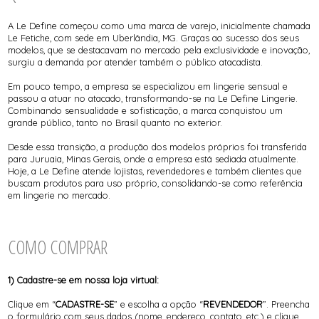
CALCINHAS
SUTIÃS
TODOS DE FEMININO
TODOS DE BABY DOLL
TODOS DE OUTLET
CAMISOLAS E ROBES
CONJUNTOS
A Le Define começou como uma marca de varejo, inicialmente chamada
CORPETES, ESPARTILHOS E
Le Fetiche, com sede em Uberlândia, MG. Graças ao sucesso dos seus
CORSELETS
modelos, que se destacavam no mercado pela exclusividade e inovação,
SUTIÃS
surgiu a demanda por atender também o público atacadista.
Em pouco tempo, a empresa se especializou em lingerie sensual e
passou a atuar no atacado, transformando-se na Le Define Lingerie.
Combinando sensualidade e sofisticação, a marca conquistou um
grande público, tanto no Brasil quanto no exterior.
Desde essa transição, a produção dos modelos próprios foi transferida
para Juruaia, Minas Gerais, onde a empresa está sediada atualmente.
Hoje, a Le Define atende lojistas, revendedores e também clientes que
buscam produtos para uso próprio, consolidando-se como referência
em lingerie no mercado.
COMO COMPRAR
1) Cadastre-se em nossa loja virtual:
Clique em “
CADASTRE-SE
” e escolha a opção “
REVENDEDOR
”. Preencha
o formulário com seus dados (nome, endereço, contato, etc.) e clique