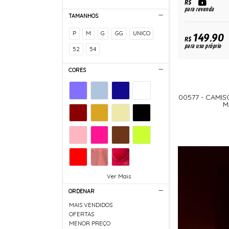
R$
para revenda
TAMANHOS
P
M
G
GG
UNICO
149,90
R$
para uso próprio
52
54
CORES
00577 - CAMI
M
Ver Mais
ORDENAR
MAIS VENDIDOS
OFERTAS
MENOR PREÇO