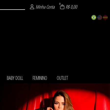
0
Minha Conta
R$ 0,00
BABY DOLL
FEMININO
OUTLET
TOS
IO
LL
NO
LA
ET
HA
O
T