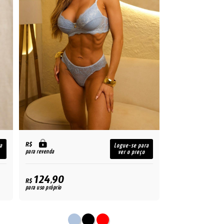
R$
a
Logue-se para
para revenda
ver o preço
124,90
R$
para uso próprio