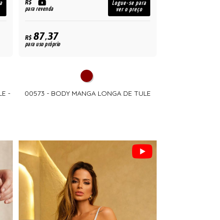
R$
a
Logue-se para
para revenda
ver o preço
87,37
R$
para uso próprio
E -
00573 - BODY MANGA LONGA DE TULE