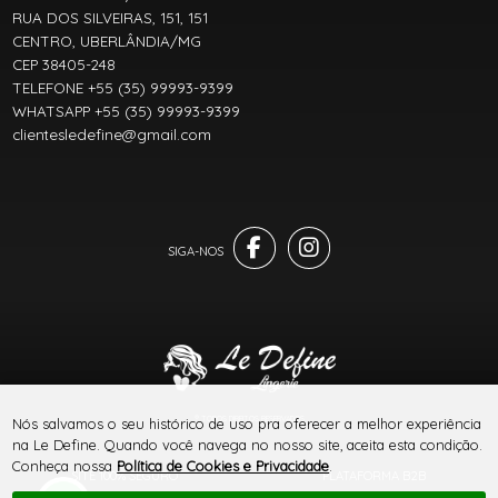
RUA DOS SILVEIRAS, 151, 151
CENTRO, UBERLÂNDIA/MG
CEP 38405-248
TELEFONE +55 (35) 99993-9399
WHATSAPP +55 (35) 99993-9399
clientesledefine@gmail.com
® TODOS DIREITOS RESERVADOS
Nós salvamos o seu histórico de uso pra oferecer a melhor experiência
na Le Define. Quando você navega no nosso site, aceita esta condição.
Conheça nossa
Política de Cookies e Privacidade
.
SITE 100% SEGURO
PLATAFORMA B2B