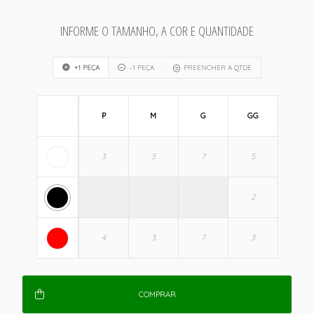
INFORME O TAMANHO, A COR E QUANTIDADE
+1 PEÇA
-1 PEÇA
PREENCHER A QTDE
P
M
G
GG
COMPRAR