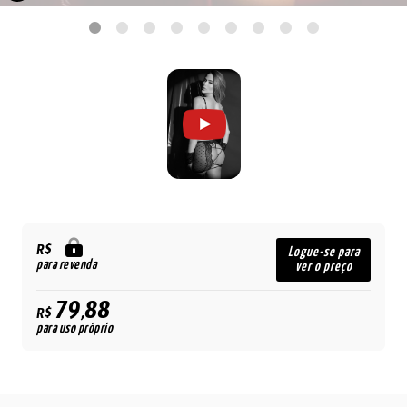
R$
Logue-se para
para revenda
ver o preço
79,88
R$
para uso próprio