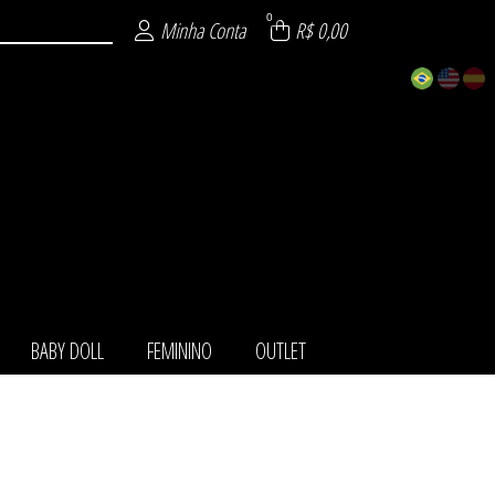
0
Minha Conta
R$ 0,00
BABY DOLL
FEMININO
OUTLET
TOS
IO
LL
NO
LA
ET
HA
O
T