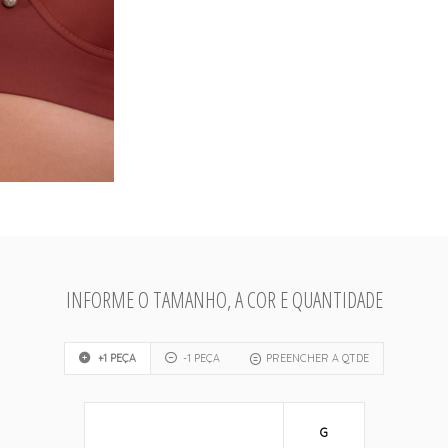
INFORME O TAMANHO, A COR E QUANTIDADE
+1 PEÇA
-1 PEÇA
PREENCHER A QTDE
G