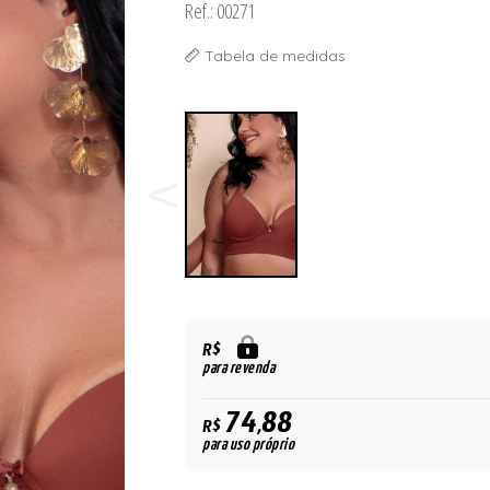
Ref.: 00271
ORSELETS
Tabela de medidas
R$
para revenda
74,88
R$
para uso próprio