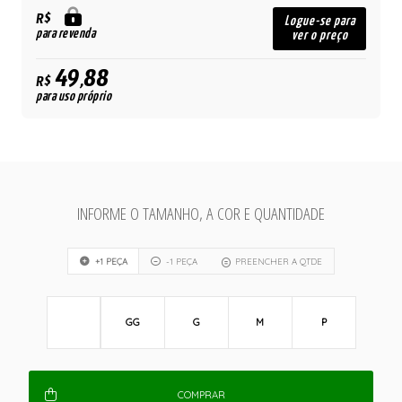
R$
Logue-se para
para revenda
ver o preço
49,88
R$
para uso próprio
INFORME O TAMANHO, A COR E QUANTIDADE
+1 PEÇA
-1 PEÇA
PREENCHER A QTDE
GG
G
M
P
COMPRAR