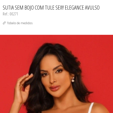
CALCINHAS
SUTIÃS
TODOS DE FEMININO
TODOS DE BABY DOLL
TODOS DE OUTLET
CAMISOLAS E ROBES
SUTIA SEM BOJO COM TULE SEXY ELEGANCE AVULSO
CONJUNTOS
Ref.: 00271
CORPETES, ESPARTILHOS E
CORSELETS
SUTIÃS
Tabela de medidas