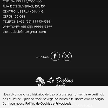
CNPJ 54.799.885/0001-60
RUA DOS SILVEIRAS, 151, 151
CENTRO, UBERLÂNDIA/MG
CEP 38405-248
TELEFONE +55 (35) 99993-9399
WHATSAPP +55 (35) 99993-9399
clientesledefine@gmail.com
® TODOS DIREITOS RESERVADOS
Nós salvamos o seu histórico de uso pra oferecer a melhor experiência
na Le Define. Quando você navega no nosso site, aceita esta condição.
Conheça nossa
Política de Cookies e Privacidade
.
SITE 100% SEGURO
PLATAFORMA B2B