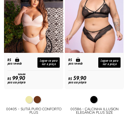
R$
R$
Logue-se para
Logue-se para
para revenda
para revenda
ver o preço
ver o preço
124,95
99,90
59,90
R$
R$
para uso próprio
para uso próprio
00405 - SUTIÃ PURO CONFORTO
00386 - CALCINHA ILLUSION
PLUS
ELEGÂNCIA PLUS SIZE