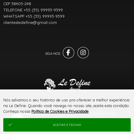
CEP 38405-248
TELEFONE +55 (35) 99993-9399
WHATSAPP +55 (35) 99993-9399
clientesledefine@gmail.com
® TODOS DIREITOS RESERVADOS
Nós salvamos o seu histórico de uso pra oferecer a melhor experiência
na Le Define. Quando você navega no nosso site, aceita esta condição.
Conheça nossa
Política de Cookies e Privacidade
.
SITE 100% SEGURO
PLATAFORMA B2B
ACEITAR E FECHAR