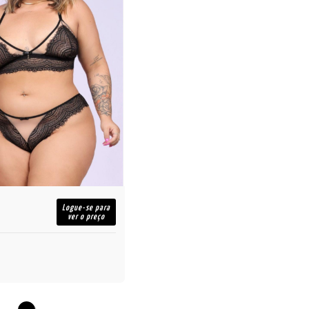
Logue-se para
ver o preço