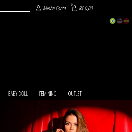
0
Minha Conta
R$ 0,00
BABY DOLL
FEMININO
OUTLET
TOS
IO
LL
NO
LA
ET
HA
O
T