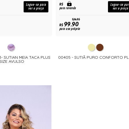
R$
Logue-se para
Logue-se par
para revenda
ver o preço
ver o preço
124,95
99,90
R$
para uso próprio
3- SUTIAN MEIA TACA PLUS
00405 - SUTIÃ PURO CONFORTO P
SIZE AVULSO