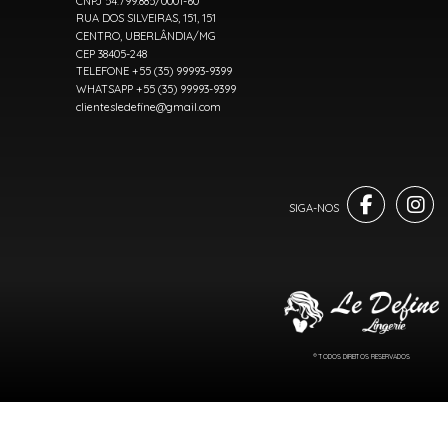
CNPJ 54.799.885/0001-60
RUA DOS SILVEIRAS, 151, 151
CENTRO, UBERLÂNDIA/MG
CEP 38405-248
TELEFONE +55 (35) 99993-9399
WHATSAPP +55 (35) 99993-9399
clientesledefine@gmail.com
® TODOS DIREITOS RESERVADOS