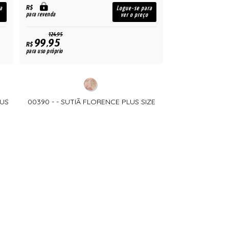
R$
a
Logue-se para
para revenda
ver o preço
124,95
99,95
R$
para uso próprio
LUS
00390 - - SUTIÃ FLORENCE PLUS SIZE