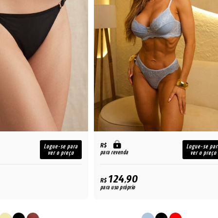
R$
Logue-se para
Logue-se par
para revenda
ver o preço
ver o preço
124,90
R$
para uso próprio