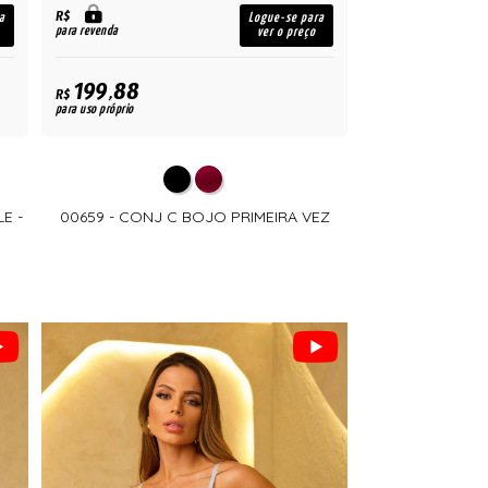
R$
a
Logue-se para
para revenda
ver o preço
199,88
R$
para uso próprio
E -
00659 - CONJ C BOJO PRIMEIRA VEZ