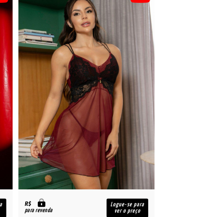
R$
a
Logue-se para
para revenda
ver o preço