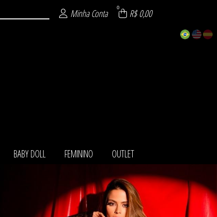
0
Minha Conta
R$ 0,00
BABY DOLL
FEMININO
OUTLET
TOS
IO
LL
NO
LA
ET
HA
O
T