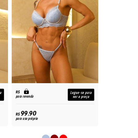
R$
a
Logue-se para
para revenda
ver o preço
99,90
R$
para uso próprio