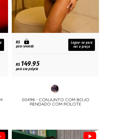
R$
a
Logue-se para
para revenda
ver o preço
149,95
R$
para uso próprio
M
00498 - CONJUNTO COM BOJO
RENDADO COM ROLOTE