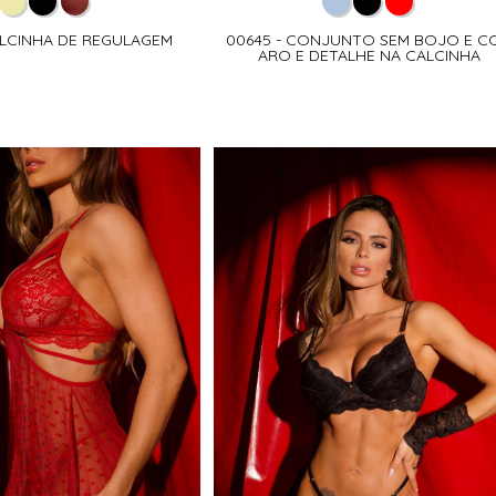
ALCINHA DE REGULAGEM
00645 - CONJUNTO SEM BOJO E C
ARO E DETALHE NA CALCINHA