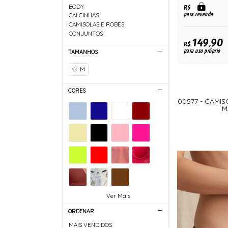
BODY
R$
para revenda
CALCINHAS
CAMISOLAS E ROBES
CONJUNTOS
149,90
R$
para uso próprio
TAMANHOS
M
CORES
00577 - CAMI
M
Ver Mais
ORDENAR
MAIS VENDIDOS