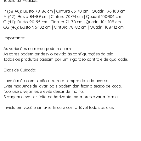
Tabela de Medidas:
P (38-40): Busto 78-86 cm | Cintura 66-70 cm | Quadril 96-100 cm
M (42): Busto 84-89 cm | Cintura 70-74 cm | Quadril 100-104 cm
G (44): Busto 90-95 cm | Cintura 74-78 cm | Quadril 104-108 cm
GG (46): Busto 96-102 cm | Cintura 78-82 cm | Quadril 108-112 cm
Importante:
As variações na renda podem ocorrer.
As cores podem ter desvio devido às configurações da tela.
Todos os produtos passam por um rigoroso controle de qualidade.
Dicas de Cuidado:
Lave à mão com sabão neutro e sempre do lado avesso.
Evite máquinas de lavar, pois podem danificar o tecido delicado.
Não use alvejantes e evite deixar de molho.
Secagem deve ser feita na horizontal para preservar a forma.
Invista em você e sinta-se linda e confortável todos os dias!