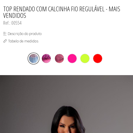
CALCINHAS
SUTIÃS
TODOS DE FEMININO
TODOS DE BABY DOLL
TODOS DE OUTLET
CAMISOLAS E ROBES
TOP RENDADO COM CALCINHA FIO REGULÁVEL - MAIS
CONJUNTOS
VENDIDOS
CORPETES, ESPARTILHOS E
CORSELETS
Ref.: 00554
SUTIÃS
Descrição do produto
Tabela de medidas