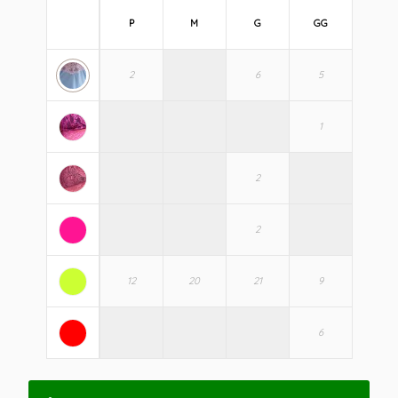
P
M
G
GG