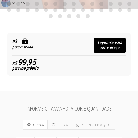
SABRINA
R$
Logue-se para
para revenda
ver o preço
99,95
R$
para uso próprio
INFORME O TAMANHO, A COR E QUANTIDADE
+1 PEÇA
-1 PEÇA
PREENCHER A QTDE